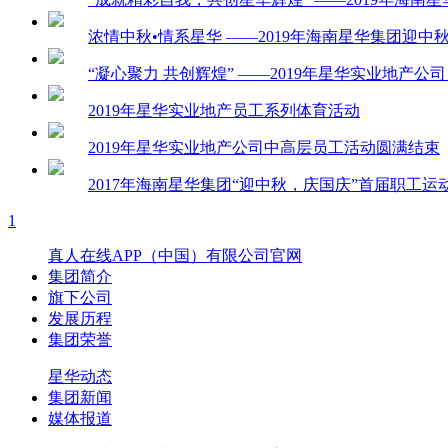
浓情中秋•情系星华 ——2019年海南星华集团迎中
“凝心聚力 共创辉煌” ——2019年星华实业地产公
2019年星华实业地产员工系列体育活动
2019年星华实业地产公司中高层员工活动圆满结束
2017年海南星华集团“迎中秋，庆国庆”首届职工
1
真人在线APP（中国）有限公司官网
集团简介
旗下公司
发展历程
集团荣誉
星华动态
集团新闻
媒体报道