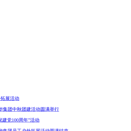
外拓展活动
南星华集团中秋团建活动圆满举行
建党100周年”活动
南星华集团员工户外拓展活动圆满结束