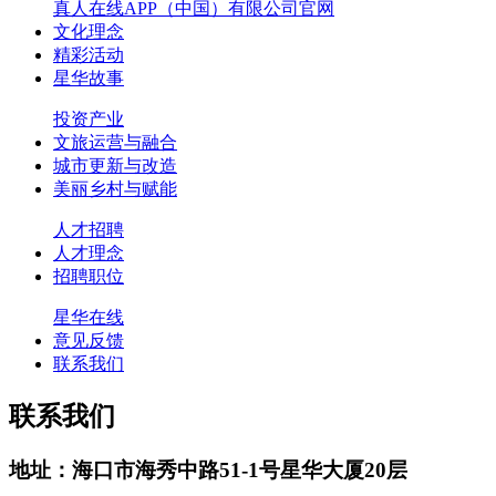
真人在线APP（中国）有限公司官网
文化理念
精彩活动
星华故事
投资产业
文旅运营与融合
城市更新与改造
美丽乡村与赋能
人才招聘
人才理念
招聘职位
星华在线
意见反馈
联系我们
联系我们
地址：海口市海秀中路51-1号星华大厦20层