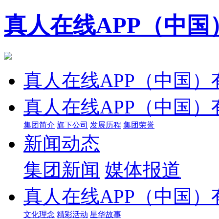
真人在线APP（中
真人在线APP（中国）
真人在线APP（中国）
集团简介
旗下公司
发展历程
集团荣誉
新闻动态
集团新闻
媒体报道
真人在线APP（中国）
文化理念
精彩活动
星华故事