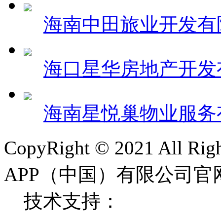
海南中田旅业开发有
海口星华房地产开发
海南星悦巢物业服务
CopyRight © 2021 All 
APP（中国）有限公司
技术支持：