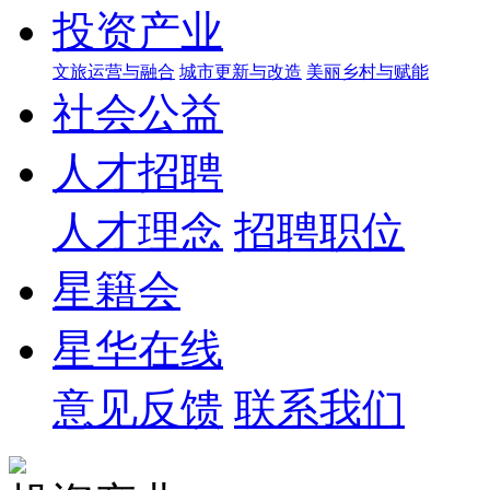
投资产业
文旅运营与融合
城市更新与改造
美丽乡村与赋能
社会公益
人才招聘
人才理念
招聘职位
星籍会
星华在线
意见反馈
联系我们