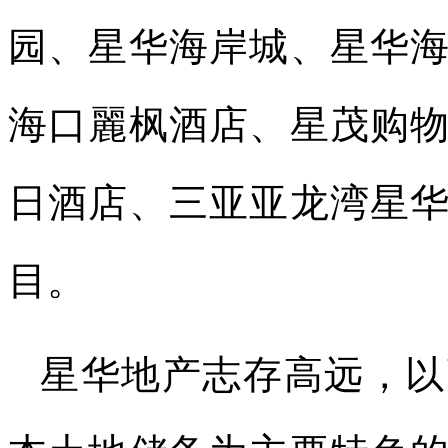
园、星华海岸城、星华
海口麗枫酒店、星茂购
日酒店、三亚亚龙湾星
目。
星华地产志存高远，以