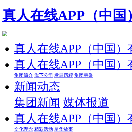
真人在线APP（中
真人在线APP（中国）
真人在线APP（中国）
集团简介
旗下公司
发展历程
集团荣誉
新闻动态
集团新闻
媒体报道
真人在线APP（中国）
文化理念
精彩活动
星华故事