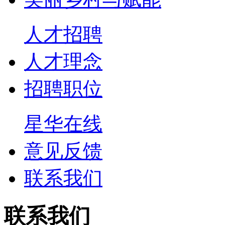
人才招聘
人才理念
招聘职位
星华在线
意见反馈
联系我们
联系我们