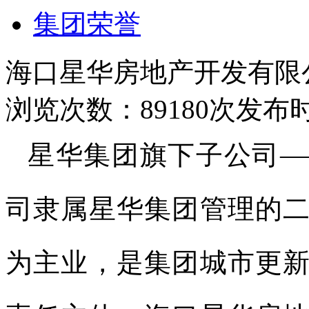
集团荣誉
海口星华房地产开发有限
浏览次数：89180次
发布时间
星华集团旗下子公司—
司隶属星华集团管理的
为主业，是集团城市更