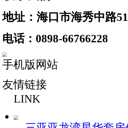
地址：海口市海秀中路51
电话：0898-66766228
手机版网站
友情链接
LINK
三亚亚龙湾星华套房