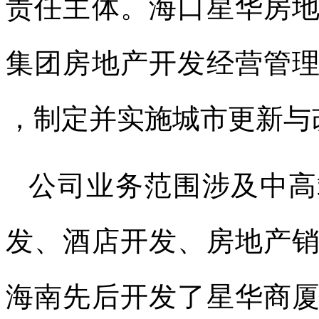
责任主体。海口星华房
集团房地产开发经营管
，制定并实施城市更新与
公司业务范围涉及中高
发、酒店开发、房地产
海南先后开发了星华商