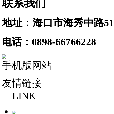
联系我们
地址：海口市海秀中路51
电话：0898-66766228
手机版网站
友情链接
LINK