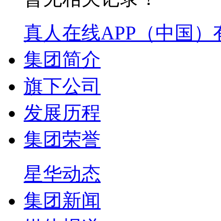
真人在线APP（中国）
集团简介
旗下公司
发展历程
集团荣誉
星华动态
集团新闻