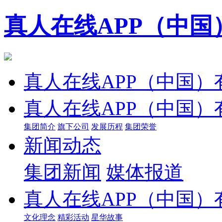
真人在线APP（中
真人在线APP（中国）
真人在线APP（中国）
集团简介
旗下公司
发展历程
集团荣誉
新闻动态
集团新闻
媒体报道
真人在线APP（中国）
文化理念
精彩活动
星华故事