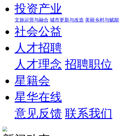
投资产业
文旅运营与融合
城市更新与改造
美丽乡村与赋能
社会公益
人才招聘
人才理念
招聘职位
星籍会
星华在线
意见反馈
联系我们