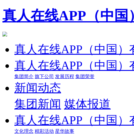
真人在线APP（中
真人在线APP（中国）
真人在线APP（中国）
集团简介
旗下公司
发展历程
集团荣誉
新闻动态
集团新闻
媒体报道
真人在线APP（中国）
文化理念
精彩活动
星华故事