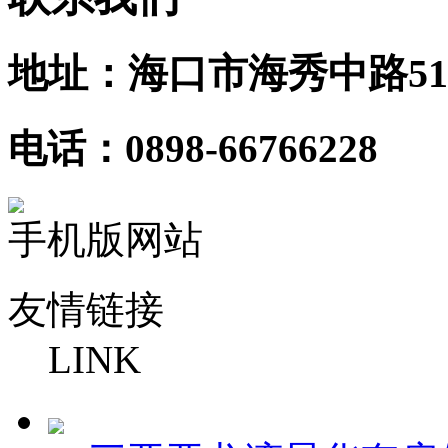
地址：海口市海秀中路51
电话：0898-66766228
手机版网站
友情链接
LINK