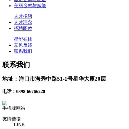
美丽乡村与赋能
人才招聘
人才理念
招聘职位
星华在线
意见反馈
联系我们
联系我们
地址：海口市海秀中路51-1号星华大厦20层
电话：0898-66766228
手机版网站
友情链接
LINK