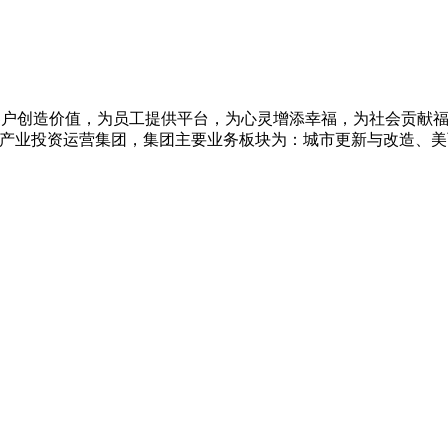
"为客户创造价值，为员工提供平台，为心灵增添幸福，为社会贡献
化产业投资运营集团，集团主要业务板块为：城市更新与改造、