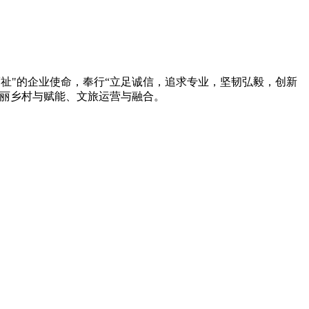
福祉"的企业使命，奉行“立足诚信，追求专业，坚韧弘毅，创新
美丽乡村与赋能、文旅运营与融合。