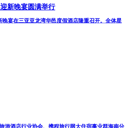
6年迎新晚宴圆满举行
26迎新晚宴在三亚亚龙湾华邑度假酒店隆重召开。全体星
三亚旅游酒店行业协会、携程旅行网大住宿事业群海南分